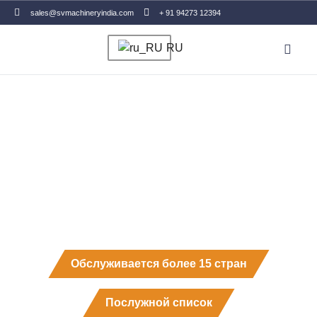
sales@svmachineryindia.com
+ 91 94273 12394
RU
Связаться с
сельское
хозяйство
Обслуживается более 15 стран
Послужной список