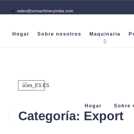
sales@svmachineryindia.com
+ 91 94273 12394
ES
Hogar
Sobre nosotros
Maquinaria
P
ES
Hogar
Sobre 
Categoría: Export