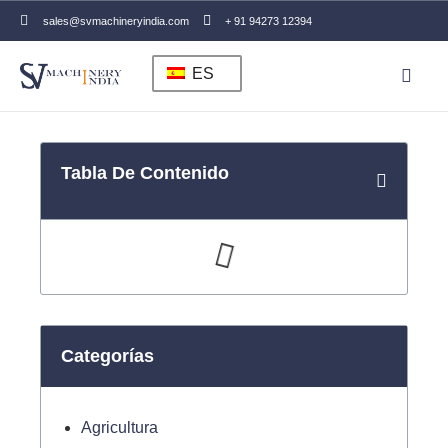
sales@svmachineryindia.com
+ 91 94273 12394
ES
Sobre n
Tabla De Contenido
Categorías
Agricultura