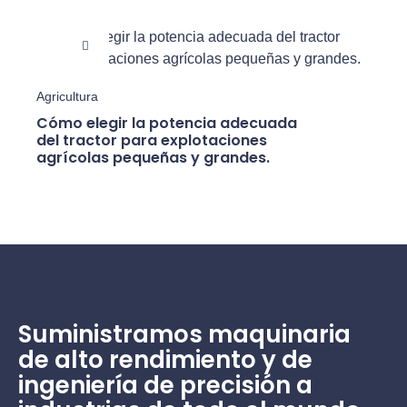
Agricu
Agricultura
Guía
agrí
Cómo elegir la potencia adecuada
expl
del tractor para explotaciones
Fran
agrícolas pequeñas y grandes.
Suministramos maquinaria
de alto rendimiento y de
ingeniería de precisión a