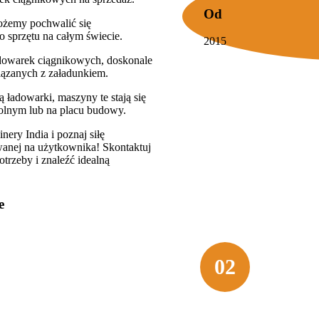
Od
ożemy pochwalić się
 sprzętu na całym świecie.
2015
dowarek ciągnikowych, doskonale
iązanych z załadunkiem.
 ładowarki, maszyny te stają się
olnym lub na placu budowy.
ry India i poznaj siłę
owanej na użytkownika! Skontaktuj
trzeby i znaleźć idealną
e
Moc i wydajnoś
02
ane na solidnych
Do wyboru 
2 lub 4 koła, co
do szerokie
układ hydrauliczny i
niskiego zu