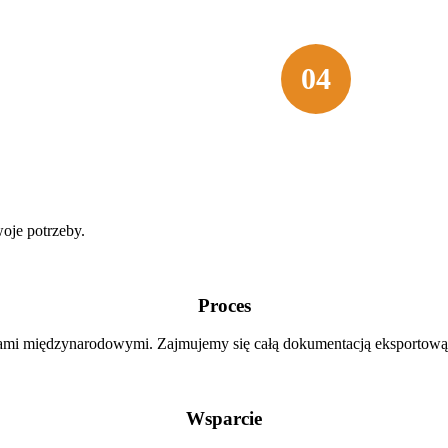
ek, kopanie, skrobanie i
masz pewnoś
Bezproblemowa
04
e od 300 kg do 1100 kg,
Nasze ładow
ie pasuje do wszystkich.
łatwości ob
yny w oparciu o Twoje
środowisko 
dunku.
oje potrzeby.
Proces
ami międzynarodowymi. Zajmujemy się całą dokumentacją eksportową 
Wsparcie