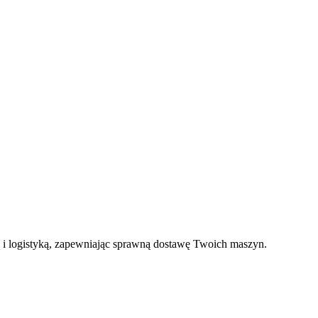
ć niezawodnego działania.
 obsługa
arki ciągnikowe zostały zaprojektowane z myślą o
sługi. Łatwe w obsłudze elementy sterujące i wygodne
operatora ułatwiają wsiadanie za kierownicę.
i logistyką, zapewniając sprawną dostawę Twoich maszyn.