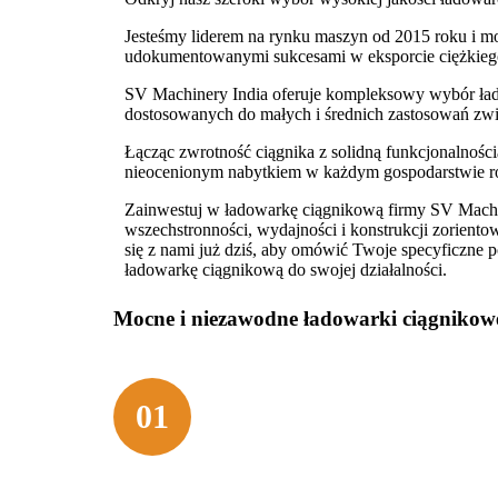
Jesteśmy liderem na rynku maszyn od 2015 roku i m
udokumentowanymi sukcesami w eksporcie ciężkiego
SV Machinery India oferuje kompleksowy wybór ła
dostosowanych do małych i średnich zastosowań zw
Łącząc zwrotność ciągnika z solidną funkcjonalnością
nieocenionym nabytkiem w każdym gospodarstwie r
Zainwestuj w ładowarkę ciągnikową firmy SV Machine
wszechstronności, wydajności i konstrukcji zorient
się z nami już dziś, aby omówić Twoje specyficzne po
ładowarkę ciągnikową do swojej działalności.
Mocne i niezawodne ładowarki ciągnikow
Zdolność adaptacji
01
Nasze ładowarki ciągnikowe są zbudow
platformach ciągnikowych z napędem na 
zapewnia wyjątkową zwrotność. Mocny 