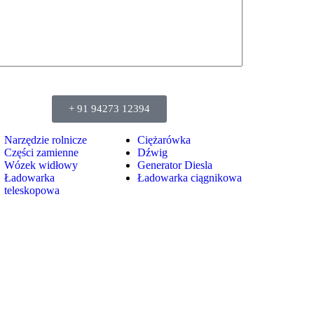
+ 91 94273 12394
Narzędzie rolnicze
Ciężarówka
Części zamienne
Dźwig
Wózek widłowy
Generator Diesla
Ładowarka
Ładowarka ciągnikowa
teleskopowa