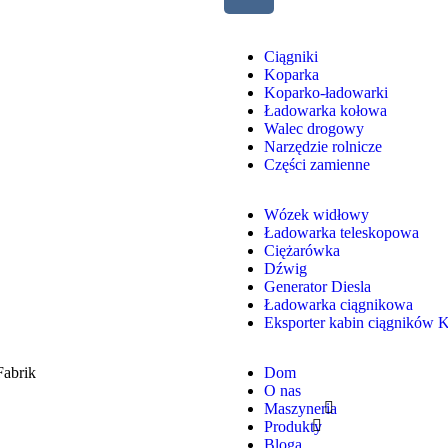
Ciągniki
Koparka
Koparko-ładowarki
Ładowarka kołowa
Walec drogowy
Narzędzie rolnicze
Części zamienne
Wózek widłowy
Ładowarka teleskopowa
Ciężarówka
Dźwig
Generator Diesla
Ładowarka ciągnikowa
Eksporter kabin ciągników 
Fabrik
Dom
O nas
Maszyneria
Produkty
Bloga