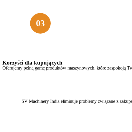
różnorodne osprzęty umożliwiają załadun
poziomowanie.
Dobry rozmiar
03
Oferujemy ładowarki ciągnikowe o masi
ponieważ rozumiemy, że jeden rozmiar n
Pomożemy Ci w wyborze idealnej masz
specyficzne wymagania dotyczące zała
Korzyści dla kupujących
Oferujemy pełną gamę produktów maszynowych, które zaspokoją Tw
SV Machinery India eliminuje problemy związane z zakup