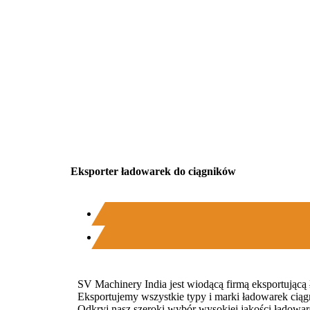
Eksporter ładowarek do ciągników
SV Machinery India jest wiodącą firmą eksportującą
Eksportujemy wszystkie typy i marki ładowarek cią
Odkryj nasz szeroki wybór wysokiej jakości ładowa