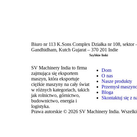
Biuro nr 113 K.Sons Complex Działka nr 108, sektor 
Gandhidham, Kutch Gujarat – 370 201 Indie
Szybkie linki
SV Machinery India to firma
Dom
zajmująca się eksportem
O nas
maszyn, która eksportuje
Nasze produkty
ciężkie maszyny na cały świat
Przemysł maszyn
w różnych kategoriach, takich
Bloga
jak rolnictwo, górnictwo,
Skontaktuj się z n
budownictwo, energia i
logistyka.
Prawa autorskie © 2026 SV Machinery India. Wszelki