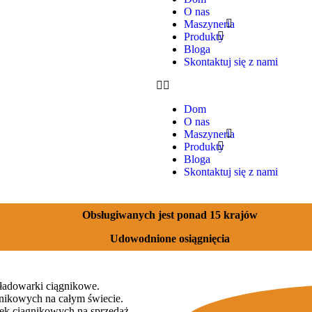
O nas
Maszyneria
Produkty
Bloga
Skontaktuj się z nami
Dom
O nas
Maszyneria
Produkty
Bloga
Skontaktuj się z nami
Obsługiwanych jest ponad 15 krajów
Udowodnione osiągnięcia
 ładowarki ciągnikowe.
gnikowych na całym świecie.
rek ciągnikowych na sprzedaż.