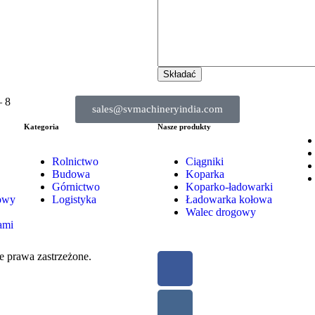
– 8
sales@svmachineryindia.com
Kategoria
Nasze produkty
Rolnictwo
Ciągniki
Budowa
Koparka
Górnictwo
Koparko-ładowarki
owy
Logistyka
Ładowarka kołowa
Walec drogowy
ami
e prawa zastrzeżone.