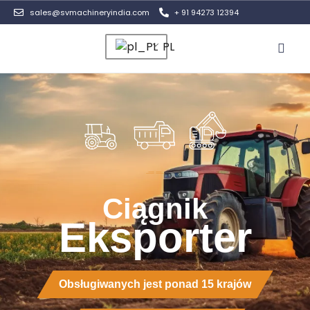
sales@svmachineryindia.com
+ 91 94273 12394
PL
Skontaktuj
Ciągnik
Eksporter
Obsługiwanych jest ponad 15 krajów