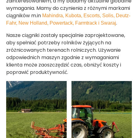
zainteresowaniem, a my badamy aktualne globalne
wymagania. Mamy do czynienia z różnymi markami
ciągników m.in
Mahindra, Kubota, Escorts, Solis, Deutz-
.
Fahr, New Holland, Powertack, Farmtrack i Swaraj
Nasze ciągniki zostały specjalnie zaprojektowane,
aby spełniać potrzeby rolników żyjących na
zróżnicowanych terenach rolniczych. Używanie
odpowiednich maszyn zgodnie z wymaganiami
klienta może zaoszczędzić czas, obniżyć koszty i
poprawić produktywność.