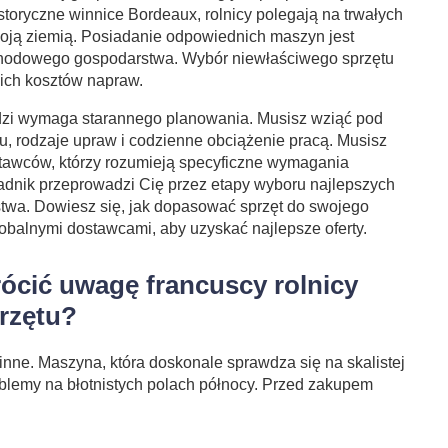
storyczne winnice Bordeaux, rolnicy polegają na trwałych
oją ziemią. Posiadanie odpowiednich maszyn jest
hodowego gospodarstwa. Wybór niewłaściwego sprzętu
kich kosztów napraw.
dzi wymaga starannego planowania. Musisz wziąć pod
, rodzaje upraw i codzienne obciążenie pracą. Musisz
tawców, którzy rozumieją specyficzne wymagania
radnik przeprowadzi Cię przez etapy wyboru najlepszych
wa. Dowiesz się, jak dopasować sprzęt do swojego
lobalnymi dostawcami, aby uzyskać najlepsze oferty.
ócić uwagę francuscy rolnicy
rzętu?
inne. Maszyna, która doskonale sprawdza się na skalistej
blemy na błotnistych polach północy. Przed zakupem