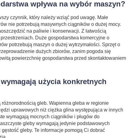
odarstwa wpływa na wybór maszyn?
wszy czynnik, który należy wziąć pod uwagę. Małe
rów nie potrzebują masywnych ciągników o dużej mocy.
szczędzić na paliwie i konserwacji. Z łatwością
przestrzeniach. Duże gospodarstwa komercyjne o
rów potrzebują maszyn o dużej wytrzymałości. Sprzęt o
rzeprowadzenie dużych zbiorów, zanim pogoda się
kowitą powierzchnię gospodarstwa przed skontaktowaniem
y wymagają użycia konkretnych
ą różnorodnością gleb. Wapienna gleba w regionie
dzi uprawowych niż ciężka glina występująca w innych
iaste wymagają mocnych ciągników i pługów do
 piaszczyste gleby wymagają jedynie podstawowych
gęstość gleby. Te informacje pomogą Ci dobrać
ia.