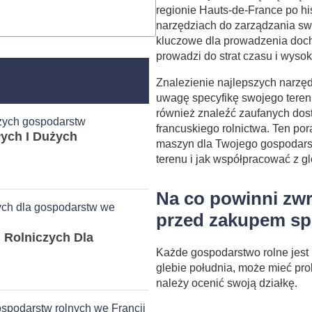
regionie Hauts-de-France po hi
narzędziach do zarządzania sw
kluczowe dla prowadzenia doc
prowadzi do strat czasu i wyso
Znalezienie najlepszych narzę
uwagę specyfikę swojego terenu
również znaleźć zaufanych dos
francuskiego rolnictwa. Ten po
ych I Dużych
maszyn dla Twojego gospodarst
terenu i jak współpracować z g
Na co powinni zwr
przed zakupem sp
Rolniczych Dla
Każde gospodarstwo rolne jest 
glebie południa, może mieć pro
należy ocenić swoją działkę.