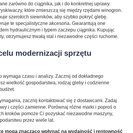
e zarówno do ciągnika, jak i do konkretnej uprawy.
ryskiwaczy, które zmieszczą się między rzędami winogron.
uje szerokich siewników, aby szybko pokryć glebę.
ruje te specjalistyczne akcesoria. Gwarantują one
adem hydraulicznym i typem zaczepu ciągnika. Kupując
ty, otrzymujesz trwałą stal i niezawodne części ruchome.
celu modernizacji sprzętu
o wymaga czasu i analizy. Zacznij od dokładnego
isz wielkość gospodarstwa, rodzaj gleby i codzienne
budżet.
ymagania, zacznij kontaktować się z dostawcami. Zadaj
awy i części zamienne. Porównaj różne marki i poproś o
 tych kroków pomoże Ci pozyskać niezawodne maszyny,
odarstwu przez wiele lat.
ze mogą znacząco wpłynąć na wydajność i rentowność