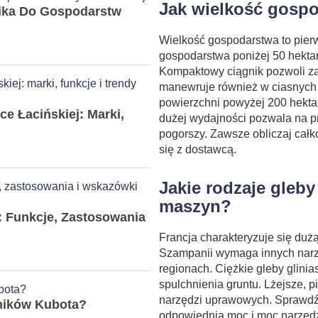
Jak wielkość gosp
ika Do Gospodarstw
Wielkość gospodarstwa to pier
gospodarstwa poniżej 50 hekta
Kompaktowy ciągnik pozwoli zao
manewruje również w ciasnych 
powierzchni powyżej 200 hekta
 Łacińskiej: Marki,
dużej wydajności pozwala na p
pogorszy. Zawsze obliczaj cał
się z dostawcą.
Jakie rodzaje gleb
maszyn?
: Funkcje, Zastosowania
Francja charakteryzuje się duż
Szampanii wymaga innych narzę
regionach. Ciężkie gleby glin
spulchnienia gruntu. Lżejsze,
narzędzi uprawowych. Sprawdź 
ników Kubota?
odpowiednią moc i moc narzędz