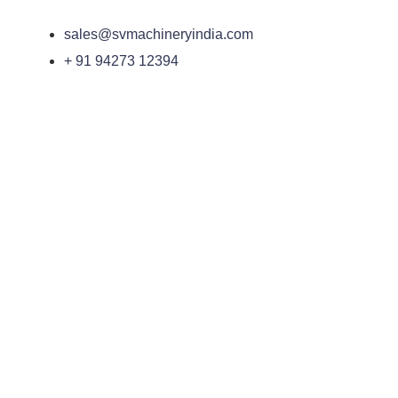
sales@svmachineryindia.com
+ 91 94273 12394