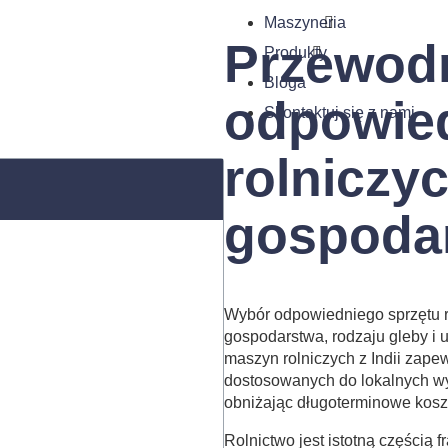
Maszyneria
Przewod
Produkty
Bloga
odpowie
Skontaktuj się z nami
rolniczyc
gospodar
Wybór odpowiedniego sprzętu r
gospodarstwa, rodzaju gleby 
maszyn rolniczych z Indii zape
dostosowanych do lokalnych w
obniżając długoterminowe kosz
Rolnictwo jest istotną częścią 