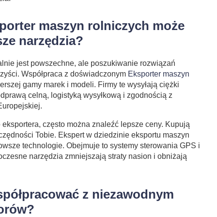
porter maszyn rolniczych może
sze narzędzia?
alnie jest powszechne, ale poszukiwanie rozwiązań
orzyści. Współpraca z doświadczonym
Eksporter maszyn
erszej gamy marek i modeli. Firmy te wysyłają ciężki
 odprawą celną, logistyką wysyłkową i zgodnością z
uropejskiej.
ksportera, często można znaleźć lepsze ceny. Kupują
szczędności Tobie. Ekspert w dziedzinie eksportu maszyn
nowsze technologie. Obejmuje to systemy sterowania GPS i
czesne narzędzia zmniejszają straty nasion i obniżają
spółpracować z niezawodnym
torów?