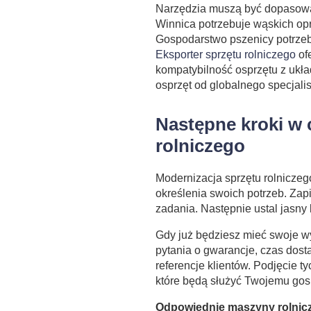
Narzędzia muszą być dopasowan
Winnica potrzebuje wąskich op
Gospodarstwo pszenicy potrzeb
Eksporter sprzętu rolniczego
ofe
kompatybilność osprzętu z ukł
osprzęt od globalnego specjalis
Następne kroki w 
rolniczego
Modernizacja sprzętu rolniczeg
określenia swoich potrzeb. Zap
zadania. Następnie ustal jasny 
Gdy już będziesz mieć swoje w
pytania o gwarancje, czas dost
referencje klientów. Podjęcie
które będą służyć Twojemu gosp
Odpowiednie maszyny rolnic