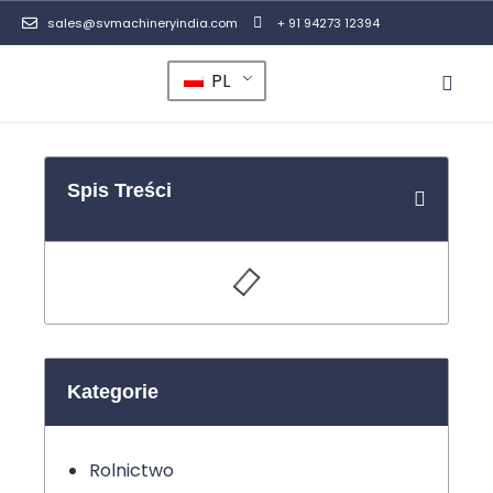
sales@svmachineryindia.com
+ 91 94273 12394
PL
Skontaktuj
Spis Treści
Kategorie
Rolnictwo