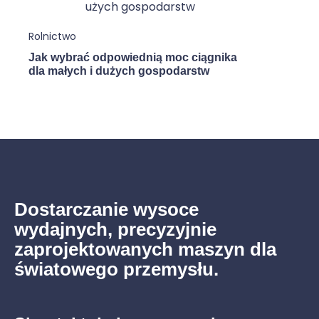
Rolni
Rolnictwo
Prze
masz
Jak wybrać odpowiednią moc ciągnika
we Fr
dla małych i dużych gospodarstw
Dostarczanie wysoce
wydajnych, precyzyjnie
zaprojektowanych maszyn dla
światowego przemysłu.