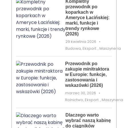
Kompletny
przewodnik po
koparkach w
Ameryce Łacińskiej:
marki, funkcje i
trendy rynkowe
(2026)
29 kwietnia 2026
Budowa
,
Eksport
,
Maszyneria
Przewodnik po
zakupie minitraktora
w Europie: funkcje,
zastosowania i
wskazówki (2026)
marzec 30, 2026
Rolnictwo
,
Eksport
,
Maszyneria
Dlaczego warto
wybrać naszą kabinę
do ciągników